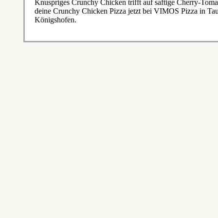
Knuspriges Crunchy Chicken trifft auf saftige Cherry-Toma
deine Crunchy Chicken Pizza jetzt bei VIMOS Pizza in T
Königshofen.