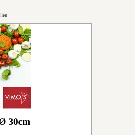
llen
 Ø 30cm